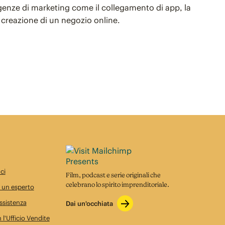
sigenze di marketing come il collegamento di app, la
 creazione di un negozio online.
ci
Film, podcast e serie originali che
celebrano lo spirito imprenditoriale.
 un esperto
ssistenza
Dai un'occhiata
 l'Ufficio Vendite