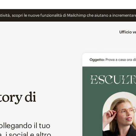
stività, scopri le nuove funzionalità di Mailchimp che aiutano a incrementar
Ufficio v
tory di
ollegando il tuo
 i social e altro