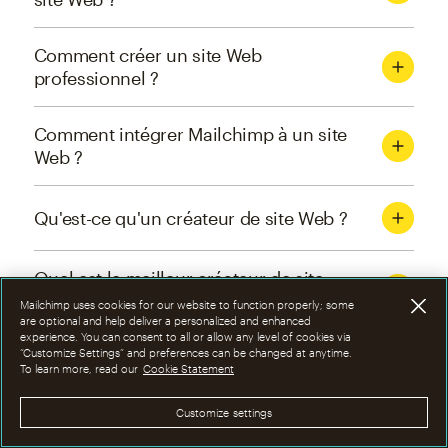
Comment créer un site Web
professionnel ?
Comment intégrer Mailchimp à un site
Web ?
Qu'est-ce qu'un créateur de site Web ?
Quel est le meilleur créateur de site
Web pour Mailchimp ?
Mailchimp uses cookies for our website to function properly; some
are optional and help deliver a personalized and enhanced
experience. You can consent to all or allow any level of cookies via
“Customize Settings” and preferences can be changed at anytime.
Ai-je besoin d'un site Web ou
To learn more, read our
Cookie Statement
simplement d'une landing page ?
Customize settings
Quelle est la différence entre un site