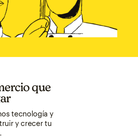
mercio que
gar
mos tecnología y
ruir y crecer tu
.