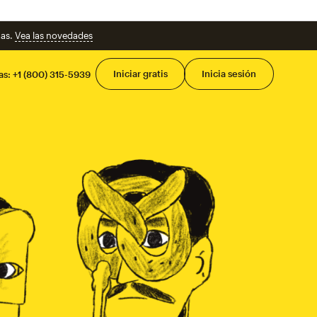
tas.
Vea las novedades
Men
Iniciar gratis
Inicia sesión
as:
+1 (800) 315-5939