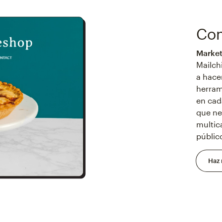
Con
Market
Mailch
a hace
herram
en cad
que ne
multic
públic
Haz 