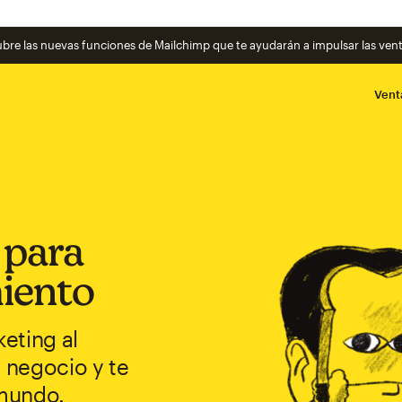
cubre las nuevas funciones de Mailchimp que te ayudarán a impulsar las ven
Vent
 para
iento
eting al
o negocio y te
 mundo.