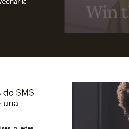
vechar la
s de SMS
e una
aíses, puedes