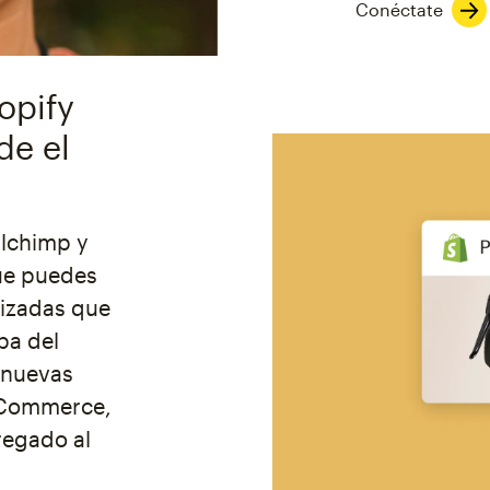
Conéctate
opify
de el
ilchimp y
ue puedes
lizadas que
pa del
 nuevas
-Commerce,
regado al