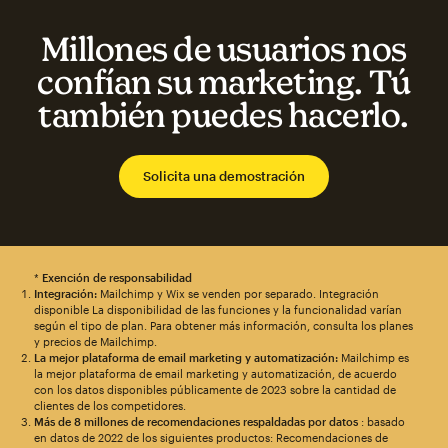
Millones de usuarios nos
confían su marketing. Tú
también puedes hacerlo.
Solicita una demostración
*
Exención de responsabilidad
Integración:
Mailchimp y Wix se venden por separado. Integración
disponible La disponibilidad de las funciones y la funcionalidad varían
según el tipo de plan. Para obtener más información, consulta los planes
y precios de Mailchimp.
La mejor plataforma de email marketing y automatización:
Mailchimp es
la mejor plataforma de email marketing y automatización, de acuerdo
con los datos disponibles públicamente de 2023 sobre la cantidad de
clientes de los competidores.
Más de 8 millones de recomendaciones respaldadas por datos
: basado
en datos de 2022 de los siguientes productos: Recomendaciones de