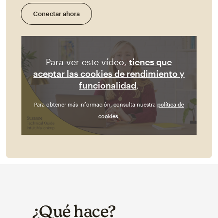
Conectar ahora
Para ver este vídeo,
tienes que
aceptar las cookies de rendimiento y
funcionalidad
.
Para obtener más información, consulta nuestra
política de
cookies
.
¿Qué hace?