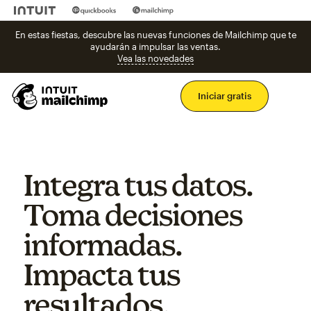
En estas fiestas, descubre las nuevas funciones de Mailchimp que te
ayudarán a impulsar las ventas.
Vea las novedades
Men
Iniciar gratis
Integra tus datos.
Toma decisiones
informadas.
Impacta tus
resultados.