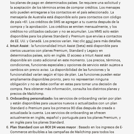
los planes de pago en determinados países. Se requiere una solicitud y
la aceptación de los términos antes de comprar créditos. Los mensajes
solo pueden entregarse a los contactos en el país seleccionado. La
mensajería de Australia está disponible solo para contactos con código
de país +61. Los créditos de SMS se agregan a tu cuenta después de la
compra y la aprobación. Los créditos se emiten mensualmente, y los
créditos no utilizados caducan y no se acumulan. Los MMS solo están
disponibles para los planes Standard y Premium que envías a contactos
de EE. UU. y Canadá. Los precios varían. Haz clic
aquí
para más detalles.
Intuit Assist
: la funcionalidad Intuit Assist (beta) está disponible para
ciertos usuarios con planes Premium, Standard y Legacy en
determinados países, solo en inglés. El acceso a Intuit Assist está
disponible sin costo adicional en este momento. Los precios, términos,
condiciones, funciones especiales y opciones de servicio están sujetos a
cambios sin previo aviso. La disponibilidad de las funciones y la
funcionalidad varían según el tipo de plan. Las funciones pueden estar
ampliamente disponibles pronto, pero no representan ninguna
obligación y no se debe confiar en estas para tomar una decisión de
compra. Para obtener más información, consulta los distintos planes y
precios de Mailchimp.
Onboarding personalizado:
los servicios de onboarding varían por plan
y están disponibles para usuarios nuevos o actualizados con un plan
Standard o Premium para los primeros 90 días después de creada o
actualizada la cuenta. Los servicios de onboarding se ofrecen
actualmente en inglés, español y portugués para los planes Premium, y
en inglés para los planes Standard.
Plan Standard con un ROI 24 veces mayor
: Basado en los ingresos de E-
Commerce atribuibles a las campañas de Mailchimp para todos los